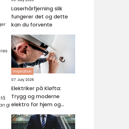
Laserhårfjerning slik
fungerer det og dette
ger
kan du forvente
eres
inspiration
07. July 2026
Elektriker på Kløfta:
Trygg og moderne
 få
elektro for hjem og
an gi
bedrift