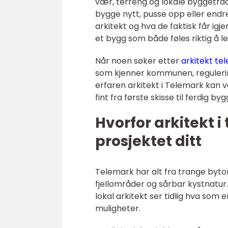
vær, terreng og lokale byggetradi
bygge nytt, pusse opp eller endre
arkitekt og hva de faktisk får igje
et bygg som både føles riktig å lev
Når noen søker etter
arkitekt te
som kjenner kommunen, regulerin
erfaren arkitekt i Telemark kan v
fint fra første skisse til ferdig by
Hvorfor arkitekt i
prosjektet ditt
Telemark har alt fra trange byt
fjellområder og sårbar kystnatur. 
lokal arkitekt ser tidlig hva som 
muligheter.