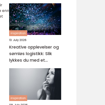
ir
e enn
et
inspiration
13. July 2026
Kreative opplevelser og
sømløs logistikk: Slik
lykkes du med et
eventbyrå i Oslo
inspiration
09. July 2026