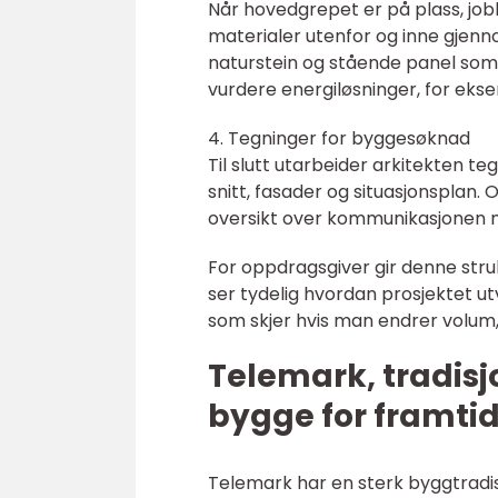
Når hovedgrepet er på plass, jobb
materialer utenfor og inne gjenno
naturstein og stående panel som t
vurdere energiløsninger, for ekse
4. Tegninger for byggesøknad
Til slutt utarbeider arkitekten 
snitt, fasader og situasjonsplan.
oversikt over kommunikasjonen m
For oppdragsgiver gir denne stru
ser tydelig hvordan prosjektet utv
som skjer hvis man endrer volum, 
Telemark, tradisj
bygge for framti
Telemark har en sterk byggtradi