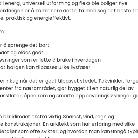
 til energi, universell utforming og fleksible boliger nye
tfordringen er å kombinere dette: ta med seg det beste fr
 praktisk og energieffektivt.
te:
or å sprenge det bort
maet og eldes godt
øsninger som er lette å bruke i hverdagen
k at boligen kan tilpasses ulike livsfaser
 riktig når det er godt tilpasset stedet. Takvinkler, farg
ter fra nærområdet, gjør bygget til en naturlig del av
lassflater, åpne rom og smarte oppbevaringsløsninger gi
nn blir klimaet ekstra viktig. Snølast, vind, regn og
e konstruksjoner. En arkitekt som har erfaring med slike
 detaljer som ofte svikter, og hvordan man kan unngå typi