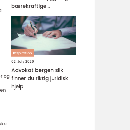
bærekraftige
a
byggeprosjekter
inspiration
02. July 2026
Advokat bergen slik
er og
finner du riktig juridisk
hjelp
 en
ske