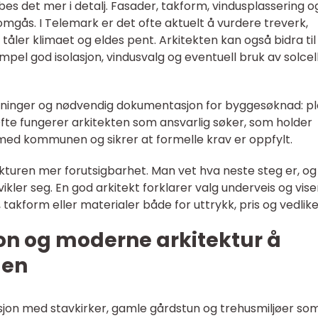
es det mer i detalj. Fasader, takform, vindusplassering o
mgås. I Telemark er det ofte aktuelt å vurdere treverk,
åler klimaet og eldes pent. Arkitekten kan også bidra til
mpel god isolasjon, vindusvalg og eventuell bruk av solcell
tegninger og nødvendig dokumentasjon for byggesøknad: pl
 Ofte fungerer arkitekten som ansvarlig søker, som holder
ed kommunen og sikrer at formelle krav er oppfylt.
kturen mer forutsigbarhet. Man vet hva neste steg er, o
ikler seg. En god arkitekt forklarer valg underveis og vise
takform eller materialer både for uttrykk, pris og vedlike
on og moderne arkitektur å
den
sjon med stavkirker, gamle gårdstun og trehusmiljøer so