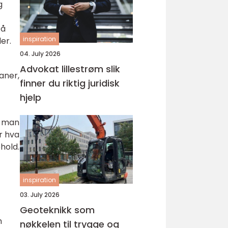
g
 å
inspiration
er.
04. July 2026
Advokat lillestrøm slik
aner,
finner du riktig juridisk
hjelp
g man
r hva
hold.
inspiration
03. July 2026
Geoteknikk som
m
nøkkelen til trygge og