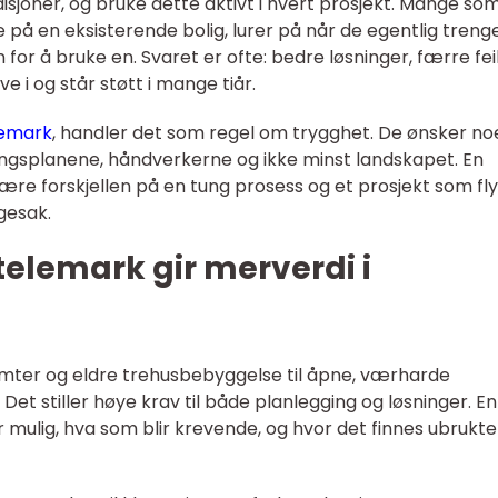
sjoner, og bruke dette aktivt i hvert prosjekt. Mange som
 på en eksisterende bolig, lurer på når de egentlig treng
n for å bruke en. Svaret er ofte: bedre løsninger, færre fei
e i og står støtt i mange tiår.
lemark
, handler det som regel om trygghet. De ønsker no
gsplanene, håndverkerne og ikke minst landskapet. En
ære forskjellen på en tung prosess og et prosjekt som fl
ggesak.
 telemark gir merverdi i
omter og eldre trehusbebyggelse til åpne, værharde
Det stiller høye krav til både planlegging og løsninger. En
er mulig, hva som blir krevende, og hvor det finnes ubrukte