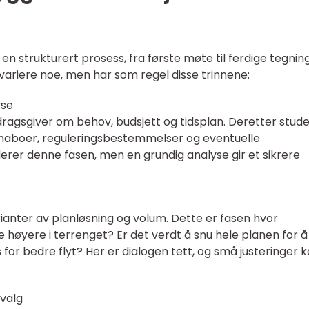
 en strukturert prosess, fra første møte til ferdige tegnin
ariere noe, men har som regel disse trinnene:
yse
ragsgiver om behov, budsjett og tidsplan. Deretter stud
, naboer, reguleringsbestemmelser og eventuelle
rer denne fasen, men en grundig analyse gir et sikrere
arianter av planløsning og volum. Dette er fasen hvor
e høyere i terrenget? Er det verdt å snu hele planen for å
for bedre flyt? Her er dialogen tett, og små justeringer k
lvalg