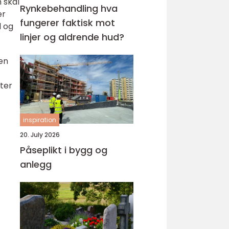
 skal
Rynkebehandling hva
er
fungerer faktisk mot
l og
linjer og aldrende hud?
en
yter
inspiration
20. July 2026
Påseplikt i bygg og
anlegg