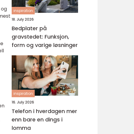
 og
inspiration
 mest
18. July 2026
Bedplater på
gravstedet: Funksjon,
ge
form og varige løsninger
ll
inspiration
16. July 2026
en
Telefon i hverdagen mer
enn bare en dings i
s
lomma