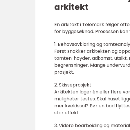
arkitekt
En arkitekt i Telemark følger ofte
for byggesøknad. Prosessen kan v
1. Behovsavklaring og tomteanal
Først snakker arkitekten og oppd
tomten: høyder, adkomst, utsikt
begrensninger. Mange undervurde
prosjekt.
2. Skisseprosjekt
Arkitekten lager én eller flere v
muligheter testes: Skal huset ligg
mer kveldssol? Bør en bod flyttes 
stor effekt.
3. Videre bearbeiding og materia