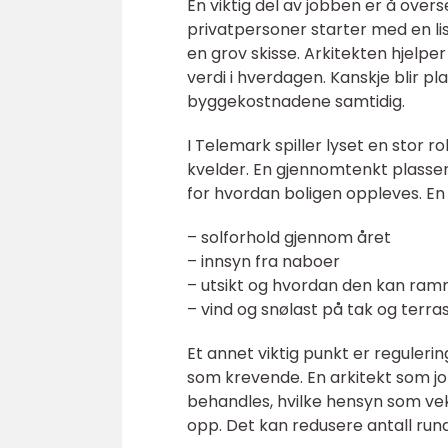
En viktig del av jobben er å over
privatpersoner starter med en lis
en grov skisse. Arkitekten hjelper
verdi i hverdagen. Kanskje blir p
byggekostnadene samtidig.
I Telemark spiller lyset en stor
kvelder. En gjennomtenkt plasseri
for hvordan boligen oppleves. En 
– solforhold gjennom året
– innsyn fra naboer
– utsikt og hvordan den kan ram
– vind og snølast på tak og terra
Et annet viktig punkt er regule
som krevende. En arkitekt som jo
behandles, hvilke hensyn som ve
opp. Det kan redusere antall ru