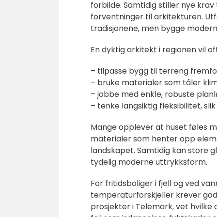
forbilde. Samtidig stiller nye krav
forventninger til arkitekturen. U
tradisjonene, men bygge moderne,
En dyktig arkitekt i regionen vil of
– tilpasse bygg til terreng fremf
– bruke materialer som tåler kli
– jobbe med enkle, robuste planl
– tenke langsiktig fleksibilitet, sli
Mange opplever at huset føles mer
materialer som henter opp elemen
landskapet. Samtidig kan store g
tydelig moderne uttrykksform.
For fritidsboliger i fjell og ved va
temperaturforskjeller krever god
prosjekter i Telemark, vet hvilke