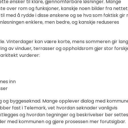
sette ønsker til klare, gjennomførbare løsninger. Mange
te over rom og funksjoner, kanskje noen bilder fra nettet
 til med å rydde i disse ønskene og se hva som faktisk gir
lanløsningen enklere, men bedre, og kanskje reduseres
 rolle. Vinterdager kan være korte, mens sommeren gir lan
ng av vinduer, terrasser og oppholdsrom gjør stor forskje
arkitekt vurderer:
mes inn
sser
ring og byggesøknad. Mange opplever dialog med kommun
bber fast i Telemark, vet hvordan søknader vanligvis
ktlegges og hvordan tegninger og beskrivelser bør sette
nder med kommunen og gjøre prosessen mer forutsigbar.