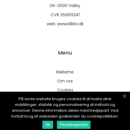
web:
www.klikko.dk
Menu
Reklame
Om oss
Cookies
På vores website bruges cookies til at huske dine
Kontakt Oss
indstillinger, statistik og personalisering af indhold og
Sitemap
annoncer. Denne information deles med tredjepart. Ved
fortsat brug af websiden godkender du cookiepolitikken.
Ok
Privatlivspolitik