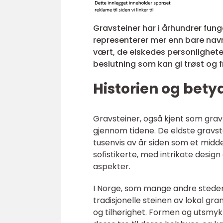
Gravsteiner har i århundrer fun
representerer mer enn bare navn
vært, de elskedes personligheter
beslutning som kan gi trøst og fr
Historien og bety
Gravsteiner, også kjent som gra
gjennom tidene. De eldste gravste
tusenvis av år siden som et midd
sofistikerte, med intrikate desig
aspekter.
I Norge, som mange andre steder,
tradisjonelle steinen av lokal gra
og tilhørighet. Formen og utsmyk