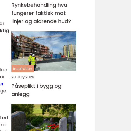
Rynkebehandling hva
fungerer faktisk mot
linjer og aldrende hud?
ar
ktig
inspiration
kker
for
20. July 2026
er
Påseplikt i bygg og
ige
anlegg
sted
fra