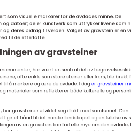
gert som visuelle markører for de avdødes minne. De
 og datoer; de er kunstverk som uttrykker livene som h
 og deres bidrag til verden. Valget av gravstein er en vi
ed til de etterlatte.
dningen av gravsteiner
vmonumenter, har vært en sentral del av begravelsesski
inene, ofte enkle som store steiner eller kors, ble brukt 
el til å markere og ære de avdøde. I dag
er gravsteiner m
n og materialer som reflekterer både kulturelle og personl
 har gravsteiner utviklet seg i takt med samfunnet. Den
nitt gir et bånd til det norske landskapet og en følelse av 
kingen av en gravstein kan fortelle mye om den avdøde, 