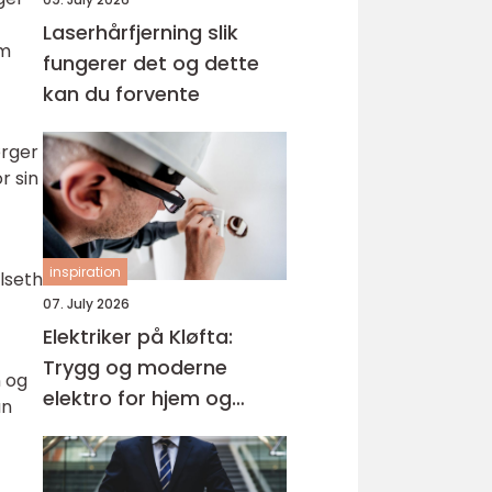
Laserhårfjerning slik
om
fungerer det og dette
kan du forvente
ørger
r sin
inspiration
ilseth
07. July 2026
Elektriker på Kløfta:
Trygg og moderne
n og
elektro for hjem og
an
bedrift