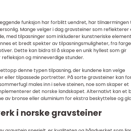
ggende funksjon har forblitt uendret, har tilnærmingen t
ersonlig. Mange velger i dag gravsteiner som reflekterer
de, med tilpasninger som inkluderer kunstneriske elemen
finnes et bredt spekter av tilpasningsmuligheter, fra farge
iver. Dette kan bidra til å skape en unik hyllest som gir
r refleksjon og minneverdige stunder.
r nettopp denne typen tilpasning, der kundene kan velge
r eller tilpassede portretter. På sorte gravsteiner kan fo
sommerfugl males inn i selve steinen, noe som skaper et
lementerer det norske landskapet. Alternativt kan et bi
e av bronse eller aluminium for ekstra beskyttelse og gla
erk i norske gravsteiner
v gravstein spesielt, er kvaliteten og håndverket som lig