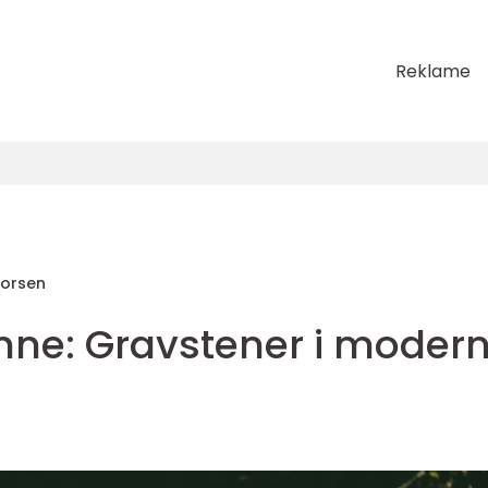
Reklame
horsen
minne: Gravstener i moder