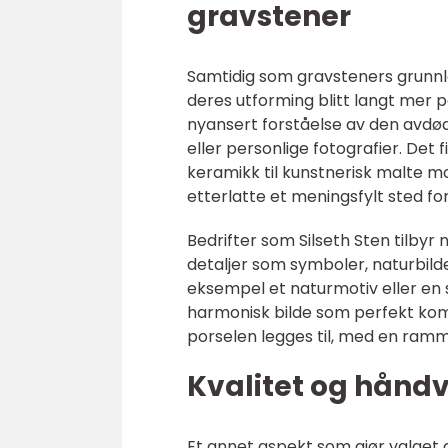
gravstener
Samtidig som gravsteners grunnle
deres utforming blitt langt mer p
nyansert forståelse av den avdø
eller personlige fotografier. Det 
keramikk til kunstnerisk malte mot
etterlatte et meningsfylt sted fo
Bedrifter som Silseth Sten tilby
detaljer som symboler, naturbilde
eksempel et naturmotiv eller en 
harmonisk bilde som perfekt komp
porselen legges til, med en ramm
Kvalitet og håndv
Et annet aspekt som gjør valget a