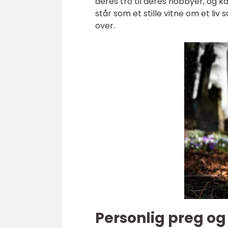
deres tro til deres hobbyer, og ka
står som et stille vitne om et li
over.
Personlig preg og