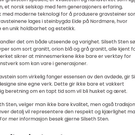
en, et norsk selskap med fem generasjoners erfaring,
k med moderne teknologi for å produsere gravsteiner s
Gravsteinene lages i steinbygda Eide på Nordmøre, hvor
 en unik holdbarhet og estetikk.
handler det om både utseende og varighet. Silseth Sten s
er som sort granitt, orion blå og grå granitt, alle kjent fo
erket sikrer at minnesmerkene ikke bare er verktøy for
nstverk som kan vare i generasjoner.
avstein som virkelig fanger essensen av den avdøde, gir S
designe sine egne verk. Dette gir ikke bare et vakkert
beretning om en tapt tid som vil bli husket og æret.
eth Sten, velger man ikke bare kvalitet, men også tradisjo
 hver detalj vil representere den respekt og kjærlighet m
 For mer informasjon besøk gjerne Silseth Sten.