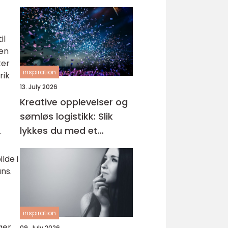
il
 en
ter
inspiration
rik
13. July 2026
Kreative opplevelser og
sømløs logistikk: Slik
lykkes du med et
r
eventbyrå i Oslo
lde i
ns.
inspiration
ger
09. July 2026