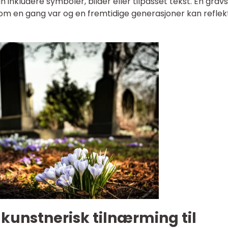
n inkludere symboler, bilder eller tilpasset tekst. En gravs
v som en gang var og en fremtidige generasjoner kan refle
 kunstnerisk tilnærming til