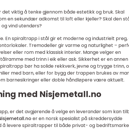
r det viktig å tenke gjennom både estetikk og bruk. Skal
om en sekundær adkomst til loft eller kjeller? Skal den st
r og vind utendørs?
le. En spiraltrapp i stål gir et moderne og industrielt preg,
 kontorlokaler. Tremodeller gir varme og naturlighet – perf
ivelser eller rom med klassisk interiør. Mange velger en
ålramme med trinn i eik eller ask. Sikkerhet er en annen
spiraltrapp bør ha solide rekkverk, jevne og trygge trinn, 
familier med barn, eller for bygg der trappen brukes av ma
om barnesikringer eller doble håndløpere være aktuelt.
sning med Nisjemetall.no
trapp, er det avgjørende å velge en leverandør som kan til
Nisjemetall.no
er en norsk spesialist på skreddersydde
 å levere spiraltrapper til både privat- og bedriftsmarke