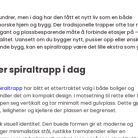
hundrer, men i dag har den fått et nytt liv som en både
 norske hjem og bygg. Der tradisjonelle trapper ofte tar
elegant og plassbesparende måte å forbinde etasjer på 
nalitet. Uansett om du bygger nytt, pusser opp eller øns
ende bygg, kan en spiraltrapp være det lille ekstra som 
er spiraltrapp i dag
piraltrapp
har blitt et ettertraktet valg i både boliger og
dler det om kompakt design. I motsetning til rette eller 
pen seg vertikalt og tar minimalt med gulvplass. Dette gj
r, leiligheter og kjellere der plassen er begrenset.
erk visuell identitet. Den buede formen gir et moderne og
ger minimalistisk stål, rustikke trematerialer eller en