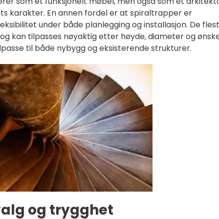
rer som et funksjonelt møbel, men også som et arkitekt
 karakter. En annen fordel er at spiraltrapper er
ksibilitet under både planlegging og installasjon. De fles
og kan tilpasses nøyaktig etter høyde, diameter og ønsk
ilpasse til både nybygg og eksisterende strukturer.
valg og trygghet