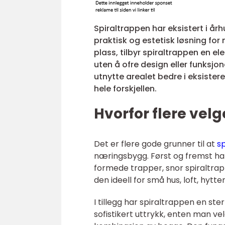
Spiraltrappen har eksistert i år
praktisk og estetisk løsning for
plass, tilbyr spiraltrappen en 
uten å ofre design eller funksjo
utnytte arealet bedre i eksister
hele forskjellen.
Hvorfor flere velg
Det er flere gode grunner til at
s
næringsbygg. Først og fremst han
formede trapper, snor spiraltrap
den ideell for små hus, loft, hytte
I tillegg har spiraltrappen en st
sofistikert uttrykk, enten man vel