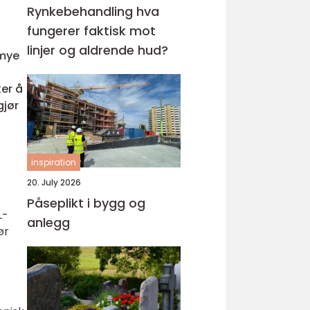
Rynkebehandling hva
fungerer faktisk mot
linjer og aldrende hud?
 mye
–
ker å
gjør
inspiration
20. July 2026
Påseplikt i bygg og
L-
anlegg
ør