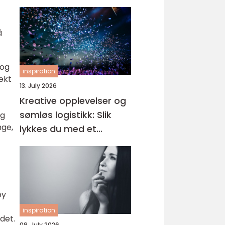
å
 og
inspiration
ekt
13. July 2026
Kreative opplevelser og
sømløs logistikk: Slik
og
nge,
lykkes du med et
eventbyrå i Oslo
by
inspiration
det.
09. July 2026