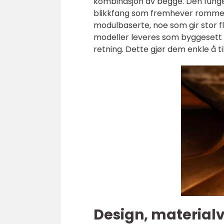
kombinasjon av begge. Den funge
blikkfang som fremhever rommets
modulbaserte, noe som gir stor fle
modeller leveres som byggesett 
retning. Dette gjør dem enkle å t
Design, material