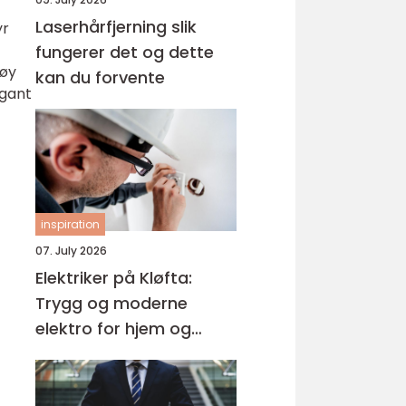
Laserhårfjerning slik
yr
–
fungerer det og dette
høy
kan du forvente
egant
inspiration
07. July 2026
Elektriker på Kløfta:
Trygg og moderne
elektro for hjem og
bedrift