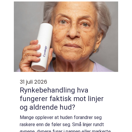
sanntid, sammenlignet med prosjekterte
modeller. Sli...
31 juli 2026
Rynkebehandling hva
fungerer faktisk mot linjer
og aldrende hud?
Mange opplever at huden forandrer seg
raskere enn de føler seg. Små linjer rundt
øynene, dypere furer i pannen eller markerte