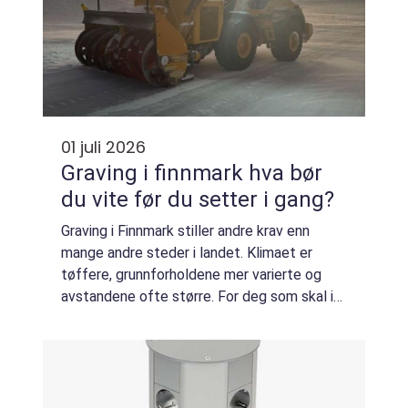
01 juli 2026
Graving i finnmark hva bør
du vite før du setter i gang?
Graving i Finnmark stiller andre krav enn
mange andre steder i landet. Klimaet er
tøffere, grunnforholdene mer varierte og
avstandene ofte større. For deg som skal i
gang med bygging, drenering, vann og avløp,
eller veibygging, lønner det seg å forst...