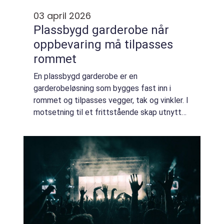
03 april 2026
Plassbygd garderobe når
oppbevaring må tilpasses
rommet
En plassbygd garderobe er en
garderobeløsning som bygges fast inn i
rommet og tilpasses vegger, tak og vinkler. I
motsetning til et frittstående skap utnytter
en plassbygd løsning hele høyden og
bredden, også i hjørner og under skråtak.
Resultatet er...