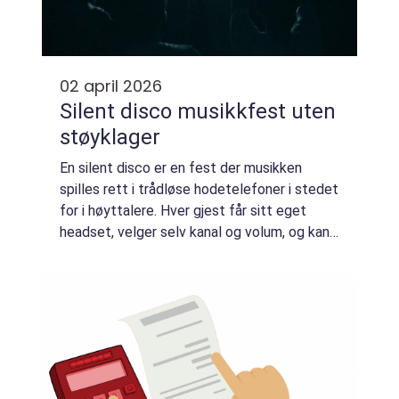
02 april 2026
Silent disco musikkfest uten
støyklager
En silent disco er en fest der musikken
spilles rett i trådløse hodetelefoner i stedet
for i høyttalere. Hver gjest får sitt eget
headset, velger selv kanal og volum, og kan
danse til sin favorittlåt mens omgivelsene
opplever lokalet som nesten still...