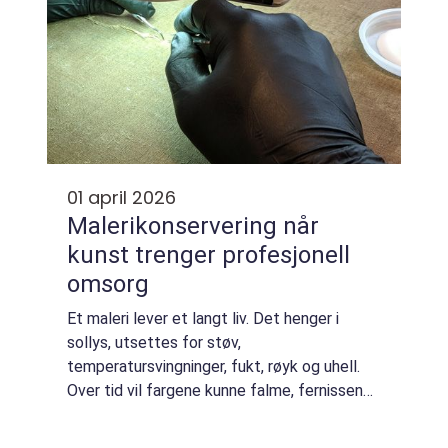
01 april 2026
Malerikonservering når
kunst trenger profesjonell
omsorg
Et maleri lever et langt liv. Det henger i
sollys, utsettes for støv,
temperatursvingninger, fukt, røyk og uhell.
Over tid vil fargene kunne falme, fernissen
gulne, lerretet slites og malingen sprekke.
Malerikonservering handler om å bremse