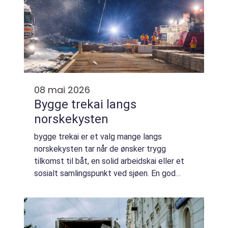
08 mai 2026
Bygge trekai langs
norskekysten
bygge trekai er et valg mange langs
norskekysten tar når de ønsker trygg
tilkomst til båt, en solid arbeidskai eller et
sosialt samlingspunkt ved sjøen. En god
trekai kombinerer funksjon, sikkerhet og
estetikk, men krever også gode faglige
vurderinge...