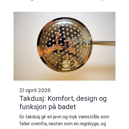
fart, men om trygg og kontrollert håndtering
fra A til Å. For bedrifter kan noen time...
21 april 2026
Takdusj: Komfort, design og
funksjon på badet
En takdusj gir en jevn og myk vannstråle som
faller ovenfra, nesten som en regnbyge, og