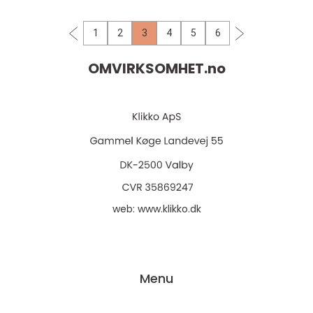
denne ned...
1
2
3
4
5
6
OMVIRKSOMHET.
no
web:
www.klikko.dk
Menu