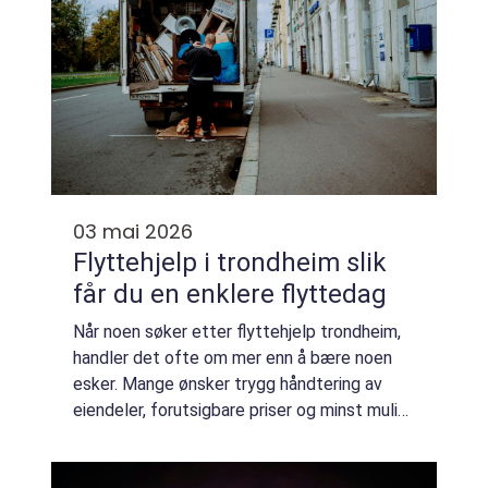
03 mai 2026
Flyttehjelp i trondheim slik
får du en enklere flyttedag
Når noen søker etter flyttehjelp trondheim,
handler det ofte om mer enn å bære noen
esker. Mange ønsker trygg håndtering av
eiendeler, forutsigbare priser og minst mulig
stress i en periode som allerede krever mye.
En godt planlagt flytting, med prof...