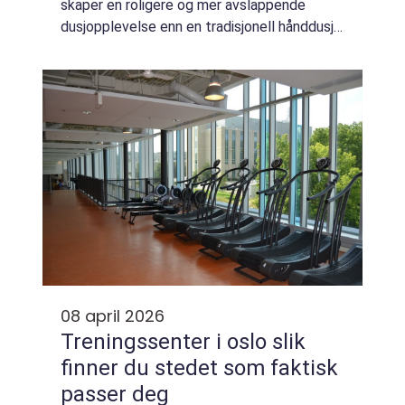
skaper en roligere og mer avslappende
dusjopplevelse enn en tradisjonell hånddusj.
Den gir samtidig et ryddig og moderne
uttrykk på badet, med f...
08 april 2026
Treningssenter i oslo slik
finner du stedet som faktisk
passer deg